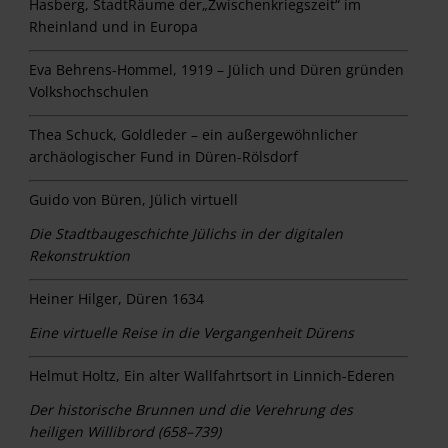
Hasberg, StadtRäume der„Zwischenkriegszeit“ im
Rheinland und in Europa
Eva Behrens-Hommel, 1919 – Jülich und Düren gründen
Volkshoch­schulen
Thea Schuck, Goldleder – ein außergewöhnlicher
archäologi­scher Fund in Düren-Rölsdorf
Guido von Büren, Jülich virtuell
Die Stadtbaugeschichte Jülichs in der digitalen
Rekonstruktion
Heiner Hilger, Düren 1634
Eine virtuelle Reise in die Vergangenheit Dürens
Helmut Holtz, Ein alter Wallfahrtsort in Linnich-Ederen
Der historische Brunnen und die Verehrung des
heiligen Willibrord (658–739)