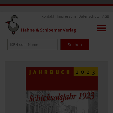
Na
Kontakt
Impressum
Datenschutz
AGB
üb
Hahne & Schloemer Verlag
Suchbegriffe
Suchen