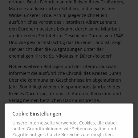
erinnert Beate Fähnrich an die Reisen ihres Großvaters,
Matrose auf kaiserlichen Schiffen, in die exotischen
Winkel unserer Erde. Achim Jaeger zeichnet ein
ausführliches Porträt des Historikers Albert Lennarz,
den Dürenern bestens bekannt durch seine Mitarbeit
an der ersten Zeittafel zur Geschichte Dürens von 1948.
Und wie geschichtsträchtig das Dürener Land ist, zeigt
der Bericht über die Ausgrabungen unter der
ehemaligen Kirche St. Nikolaus in Düren-Rölsdorf.
Neben weiteren Beiträgen und der Literaturauswahl
informiert die ausführliche Chronik des Kreises Düren
über die kommunalen Geschehnisse im abgelaufenen
Jahr. Somit liegt wieder ein spannendes Jahrbuch des
Kreises Düren vor, für das ich Autoren, Redaktion und
Verlag meinen herzlichen Dank ausspreche.
Vorwort des Landrates Wolfgang Spelthahn
Cookie-Einstellungen
Unsere Internetseite verwendet Cookies, die dabei
helfen Grundfunktionen wie Seitennavigation und
Inhalt
Zugriffe auf geschützte Bereiche zu ermöglichen.