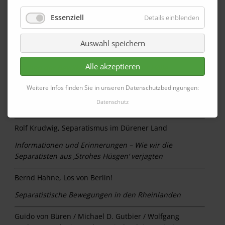
Guido v. Büren, 50 Jahre Kreis Düren – die kommunale
Essenziell
Neugliederung zum 1. Januar 1972 und ihre Folgen
Details einblenden
Bernd Hahne, Das Schicksalsjahr 1923
Auswahl speichern
Inflation, Arbeitslosigkeit, Besatzung und Separatisten
Alle akzeptieren
machen der Bevölkerung das Leben zur Hölle
Weitere Infos finden Sie in unseren Datenschutzbedingungen:
Josef Bongartz, Das Jahr 1923
Datenschutz
Erinnerungen eines unmittelbar Beteiligten (Auszüge)
Rolf Krudwig, Separatismus im Dürener Land
Informationen und Erinnerungen – Wie wir die
Separatisten aus ‚Strohes Hüsgen‘ verjagten
Bernd Hahne, Los von Berlin!
Separatistische Bewegungen in den Rheinlanden
Guido von Büren / Michael D. Gutbier / Wolfgang